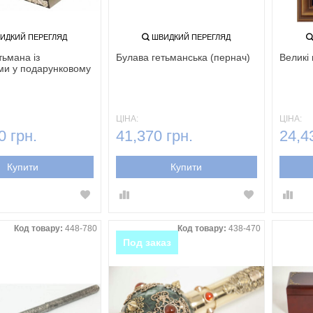
ИДКИЙ ПЕРЕГЛЯД
ШВИДКИЙ ПЕРЕГЛЯД
тьмана із
Булава гетьманська (пернач)
Великі 
ми у подарунковому
ЦІНА:
ЦІНА:
0 грн.
41,370 грн.
24,4
Купити
Купити
Код товару:
448-780
Код товару:
438-470
Под заказ