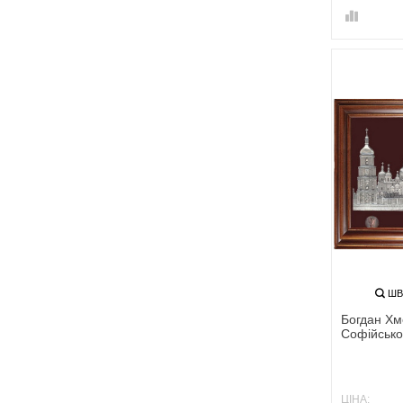
ШВ
Богдан Хм
Софійсько
ЦІНА: