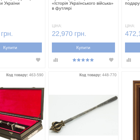
и України
«Історія Українського війська»
подару
в футлярі
ЦІНА:
ЦІНА:
 грн.
22,970 грн.
472,
Купити
Купити
Код товару:
463-590
Код товару:
448-770