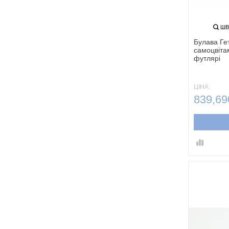
ШВ
Булава Ге
самоцвіта
футлярі
ЦІНА:
839,69