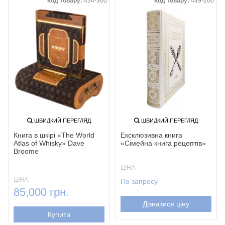
Код товару:
434-300
Код товару:
449-200
ШВИДКИЙ ПЕРЕГЛЯД
ШВИДКИЙ ПЕРЕГЛЯД
Книга в шкірі «The World
Ексклюзивна книга
Atlas of Whisky» Dave
«Сімейна книга рецептів»
Broome
ЦІНА:
ЦІНА:
По запросу
85,000 грн.
Дізнатися ціну
Купити