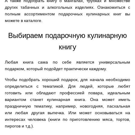
А также подобрать книгу о мангалах, трубках и множестве
других табачных и алкогольных изделиях. Ознакомиться с
полным ассортиментом подарочных кулинарных книг вы
можете в каталоге.
Выбираем подарочную кулинарную
книгу
Любая книга сама по себе является универсальным
подарком, который подойдет практически каждому.
Чтобы подобрать хороший подарок, для начала необходимо
определиться с тематикой. Для людей, которые любят
готовить или обладают профессией повара, идеальным
вариантом станет кулинарная книга. Она может иметь
праздничную тематику, например, новогодняя, пасхальная
или любая другая выпечка. Или может основываться на
интересах человека (книги по приготовлению мяса, тортов,
пирогов и т.д.).