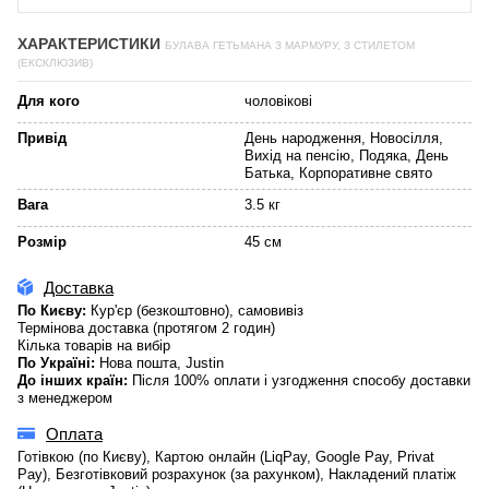
ХАРАКТЕРИСТИКИ
БУЛАВА ГЕТЬМАНА З МАРМУРУ, З СТИЛЕТОМ
(ЕКСКЛЮЗИВ)
Для кого
чоловікові
Привід
День народження, Новосілля,
Вихід на пенсію, Подяка, День
Батька, Корпоративне свято
Вага
3.5 кг
Розмір
45 см
Доставка
По Києву:
Кур'єр (безкоштовно), самовивіз
Термінова доставка (протягом 2 годин)
Кілька товарів на вибір
По Україні:
Нова пошта, Justin
До інших країн:
Після 100% оплати і узгодження способу доставки
з менеджером
Оплата
Готівкою (по Києву), Картою онлайн (LiqPay, Google Pay, Privat
Pay), Безготівковий розрахунок (за рахунком), Накладений платіж