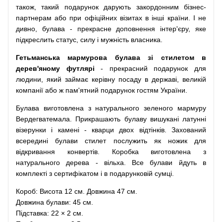
також, такий подарунок дарують закордонним бізнес-
партнерам або при офіційних візитах в інші країни. І не
дивно, булава - прекрасне доповнення інтер'єру, яке
підкреслить статус, силу і мужність власника.
Гетьманська мармурова булава зі стилетом в
дерев'яному футлярі
- прекрасний подарунок для
людини, який займає керівну посаду в державі, великій
компанії або ж пам'ятний подарунок гостям України.
Булава виготовлена з натурального зеленого мармуру
Вердегватемала. Прикрашають булаву вишукані латунні
візерунки і камені - кварци двох відтінків. Захований
всередині булави стилет послужить як ножик для
відкривання конвертів. Коробка виготовлена з
натурального дерева - вільха. Все булави йдуть в
комплекті з сертифікатом і в подарунковій сумці.
Короб: Висота 12 см. Довжина 47 см.
Довжина булави: 45 см.
Підставка: 22 × 2 см.