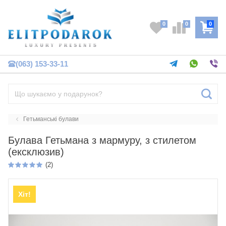
0
0
0
(063) 153-33-11
Гетьманські булави
Булава Гетьмана з мармуру, з стилетом
(ексклюзив)
(2)
Хіт!