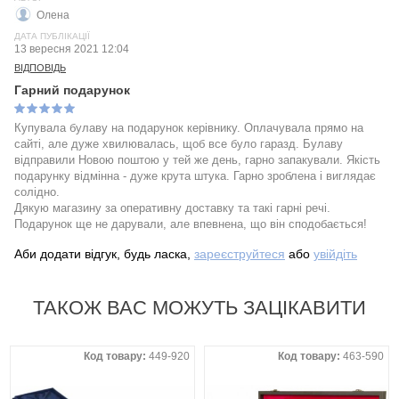
Олена
ДАТА ПУБЛІКАЦІЇ
13 вересня 2021 12:04
ВІДПОВІДЬ
Гарний подарунок
Купувала булаву на подарунок керівнику. Оплачувала прямо на
сайті, але дуже хвилювалась, щоб все було гаразд. Булаву
відправили Новою поштою у тей же день, гарно запакували. Якість
подарунку відмінна - дуже крута штука. Гарно зроблена і виглядає
солідно.
Дякую магазину за оперативну доставку та такі гарні речі.
Подарунок ще не дарували, але впевнена, що він сподобається!
Аби додати відгук, будь ласка,
зареєструйтеся
або
увійдіть
ТАКОЖ ВАС МОЖУТЬ ЗАЦІКАВИТИ
Код товару:
449-920
Код товару:
463-590