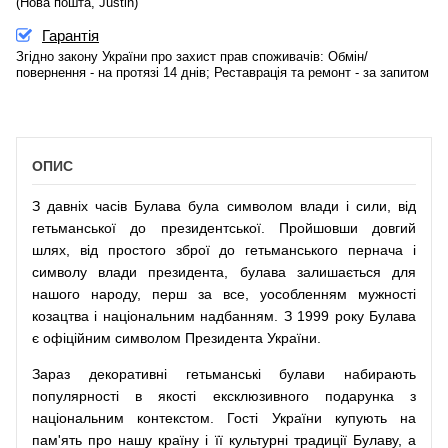
(Нова пошта, Justin)
Гарантія
Згідно закону України про захист прав споживачів: Обмін/
повернення - на протязі 14 днів; Реставрація та ремонт - за запитом
ОПИС
З давніх часів Булава була символом влади і сили, від
гетьманської до президентської. Пройшовши довгий
шлях, від простого зброї до гетьманського пернача і
символу влади президента, булава залишається для
нашого народу, перш за все, уособленням мужності
козацтва і національним надбанням. З 1999 року Булава
є офіційним символом Президента України.
Зараз декоративні гетьманські булави набирають
популярності в якості ексклюзивного подарунка з
національним контекстом. Гості України купують на
пам'ять про нашу країну і її культурні традиції Булаву, а