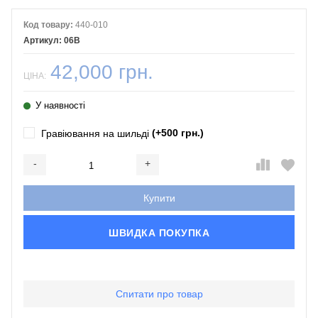
Код товару:
440-010
06B
42,000 грн.
ЦІНА:
У наявності
(+500 грн.)
Гравіювання на шильді
-
+
Додається...
Доданий
Купити
ШВИДКА ПОКУПКА
Спитати про товар