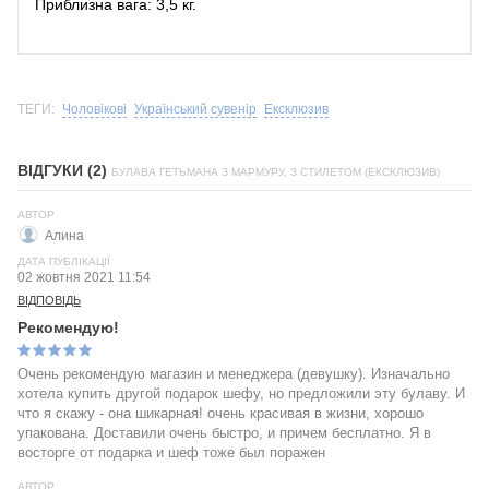
Приблизна вага: 3,5 кг.
ТЕГИ:
Чоловікові
Український сувенір
Ексклюзив
ВІДГУКИ (2)
БУЛАВА ГЕТЬМАНА З МАРМУРУ, З СТИЛЕТОМ (ЕКСКЛЮЗИВ)
АВТОР
Алина
ДАТА ПУБЛІКАЦІЇ
02 жовтня 2021 11:54
ВІДПОВІДЬ
Рекомендую!
Очень рекомендую магазин и менеджера (девушку). Изначально
хотела купить другой подарок шефу, но предложили эту булаву. И
что я скажу - она шикарная! очень красивая в жизни, хорошо
упакована. Доставили очень быстро, и причем бесплатно. Я в
восторге от подарка и шеф тоже был поражен
АВТОР