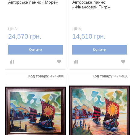
Авторське панно «‎Море»‎
Авторське панно
«‎Фінансовий Тигр»‎
ЦІНА:
ЦІНА:
24,570 грн.
14,510 грн.
Купити
Купити
Код товару:
474-900
Код товару:
474-910