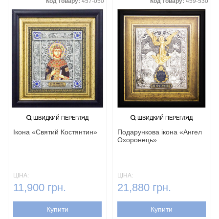
Код товару:
457-050
Код товару:
459-530
ШВИДКИЙ ПЕРЕГЛЯД
ШВИДКИЙ ПЕРЕГЛЯД
Ікона «Святий Костянтин»
Подарункова ікона «Ангел
Охоронець»‎
ЦІНА:
ЦІНА:
11,900 грн.
21,880 грн.
Купити
Купити