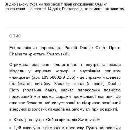
Згідно закону України про захист прав споживачів: Обмін/
повернення - на протязі 14 днів; Реставрація та ремонт - за запитом
ОПИС
Елітна жіноча парасолька Pasotti Double Cloth: Принт
Chains та кристали Swarovski®.
Стримана зовнішня елегантність і внутрішнє розкіш
Модель у чорному кольорі з внутрішнім принтом
«ланцюга» (арт. 189 58002-9 D35) - це справжній шедевр
італійського дизайну. Завдяки складній техніці Double
Cloth (подвійна баня), каркас парасольки повністю
прихований між двома шарами преміальної тканини. Це
створює бездоганний силует зовні та відкриває розкішний
візерунок із золотих ланцюгів на білому тлі при розкритті.
Ювелірна ручка: Сяйво кристалів Swarovski®
Цей аксесуар є символом престижу. Ручка парасольки