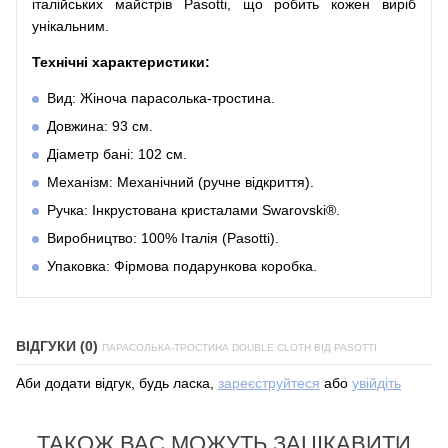
італійських майстрів Pasotti, що робить кожен виріб
унікальним.
Технічні характеристики:
Вид: Жіноча парасолька-тростина.
Довжина: 93 см.
Діаметр бані: 102 см.
Механізм: Механічний (ручне відкриття).
Ручка: Інкрустована кристалами Swarovski®.
Виробництво: 100% Італія (Pasotti).
Упаковка: Фірмова подарункова коробка.
ВІДГУКИ (0)
ПАРАСОЛЬКА-ТРОСТИНА DOUBLE CLOTH ВІД PASOTTI
Аби додати відгук, будь ласка,
зареєструйтеся
або
увійдіть
ТАКОЖ ВАС МОЖУТЬ ЗАЦІКАВИТИ