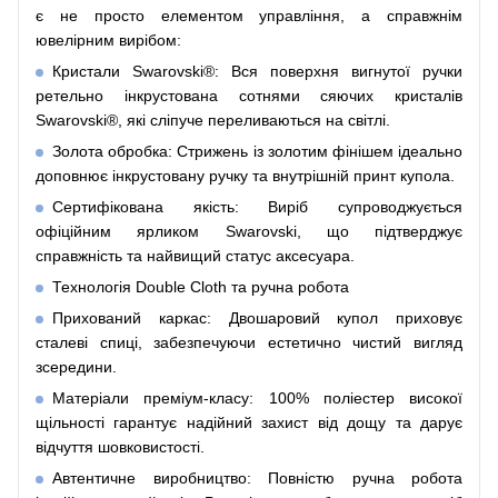
є не просто елементом управління, а справжнім
ювелірним вирібом:
Кристали Swarovski®: Вся поверхня вигнутої ручки
ретельно інкрустована сотнями сяючих кристалів
Swarovski®, які сліпуче переливаються на світлі.
Золота обробка: Стрижень із золотим фінішем ідеально
доповнює інкрустовану ручку та внутрішній принт купола.
Сертифікована якість: Виріб супроводжується
офіційним ярликом Swarovski, що підтверджує
справжність та найвищий статус аксесуара.
Технологія Double Cloth та ручна робота
Прихований каркас: Двошаровий купол приховує
сталеві спиці, забезпечуючи естетично чистий вигляд
зсередини.
Матеріали преміум-класу: 100% поліестер високої
щільності гарантує надійний захист від дощу та дарує
відчуття шовковистості.
Автентичне виробництво: Повністю ручна робота