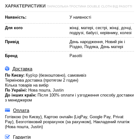
ХАРАКТЕРИСТИКИ
ПАРАСОЛЬКА-ТРОСТИНА DOUBLE CLOTH ВІД PASOTTI
Наявність:
У наявності
Для кого
жінці, матері, сестрі, жінці, дочці,
подрузі, бабусі, керівнику, колезі
Привід
День народження, Новий рік і
Різдво, Подяка, День матері
Бренд
Pasotti
Доставка
По Києву:
Кур'єр (безкоштовно), самовивіз
Термінова доставка (протягом 2 годин)
Кілька товарів на вибір
По Україні:
Нова пошта, Justin
До інших країн:
Після 100% оплати і узгодження способу доставки
з менеджером
Оплата
Готівкою (по Києву), Картою онлайн (LiqPay, Google Pay, Privat
Pay), Безготівковий розрахунок (за рахунком), Накладений платіж
(Нова пошта, Justin)
Гарантія