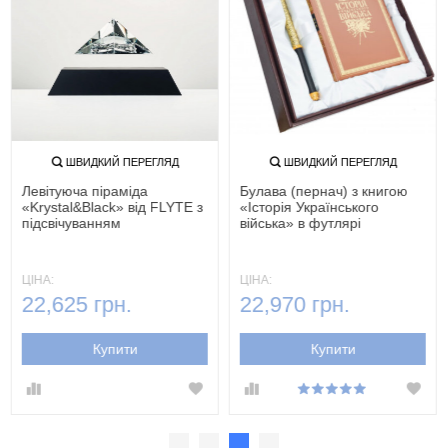
ШВИДКИЙ ПЕРЕГЛЯД
ШВИДКИЙ ПЕРЕГЛЯД
Левітуюча піраміда
Булава (пернач) з книгою
«Krystal&Black» від FLYTE з
«Історія Українського
підсвічуванням
війська» в футлярі
ЦІНА:
ЦІНА:
22,625 грн.
22,970 грн.
Купити
Купити