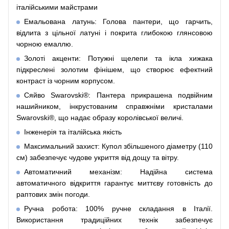
італійськими майстрами
Емальована латунь: Голова пантери, що гарчить,
відлита з цільної латуні і покрита глибокою глянсовою
чорною емаллю.
Золоті акценти: Потужні щелепи та ікла хижака
підкреслені золотим фінішем, що створює ефектний
контраст із чорним корпусом.
Сяйво Swarovski®: Пантера прикрашена подвійним
нашийником, інкрустованим справжніми кристалами
Swarovski®, що надає образу королівської величі.
Інженерія та італійська якість
Максимальний захист: Купол збільшеного діаметру (110
см) забезпечує чудове укриття від дощу та вітру.
Автоматичний механізм: Надійна система
автоматичного відкриття гарантує миттєву готовність до
раптових змін погоди.
Ручна робота: 100% ручне складання в Італії.
Використання традиційних технік забезпечує