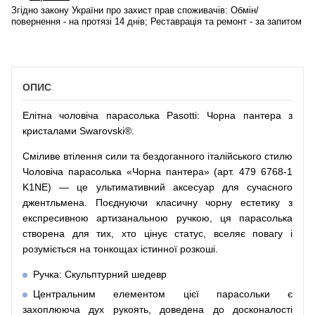
Згідно закону України про захист прав споживачів: Обмін/
повернення - на протязі 14 днів; Реставрація та ремонт - за запитом
ОПИС
Елітна чоловіча парасолька Pasotti: Чорна пантера з
кристалами Swarovski®.
Сміливе втілення сили та бездоганного італійського стилю
Чоловіча парасолька «Чорна пантера» (арт. 479 6768-1
K1NE) — це ультимативний аксесуар для сучасного
джентльмена. Поєднуючи класичну чорну естетику з
експресивною артизанальною ручкою, ця парасолька
створена для тих, хто цінує статус, вселяє повагу і
розуміється на тонкощах істинної розкоші.
Ручка: Скульптурний шедевр
Центральним елементом цієї парасольки є
захоплююча дух рукоять, доведена до досконалості