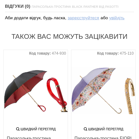
ВІДГУКИ (0)
ПАРАСОЛЬКА-ТРОСТИНА BLACK PANTHER ВІД PASOTTI
Аби додати відгук, будь ласка,
зареєструйтеся
або
увійдіть
ТАКОЖ ВАС МОЖУТЬ ЗАЦІКАВИТИ
Код товару:
474-930
Код товару:
475-110
ШВИДКИЙ ПЕРЕГЛЯД
ШВИДКИЙ ПЕРЕГЛЯД
Парасолька-тростина
Парасолька-тростина FIORI