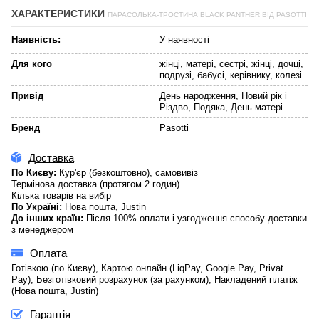
ХАРАКТЕРИСТИКИ
ПАРАСОЛЬКА-ТРОСТИНА BLACK PANTHER ВІД PASOTTI
Наявність:
У наявності
Для кого
жінці, матері, сестрі, жінці, дочці,
подрузі, бабусі, керівнику, колезі
Привід
День народження, Новий рік і
Різдво, Подяка, День матері
Бренд
Pasotti
Доставка
По Києву:
Кур'єр (безкоштовно), самовивіз
Термінова доставка (протягом 2 годин)
Кілька товарів на вибір
По Україні:
Нова пошта, Justin
До інших країн:
Після 100% оплати і узгодження способу доставки
з менеджером
Оплата
Готівкою (по Києву), Картою онлайн (LiqPay, Google Pay, Privat
Pay), Безготівковий розрахунок (за рахунком), Накладений платіж
(Нова пошта, Justin)
Гарантія