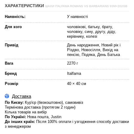
ХАРАКТЕРИСТИКИ
ШАХИ ITALFAMA ROMANS VS BARBARIANS 93M+202GB
Наявність:
У наявності
Для кого
чоловікові, батьку, брату,
чоловіку, сину, другу, діду,
керівнику, колезі
Привід
День народження, Новий рік і
Різдво, Новосілля, Вихід на
пенсію, Подяка, День Батька
Вага
2270 г
Бренд
Italfama
Розмір
40 × 40 см
Доставка
По Києву:
Кур'єр (безкоштовно), самовивіз
Термінова доставка (протягом 2 годин)
Кілька товарів на вибір
По Україні:
Нова пошта, Justin
До інших країн:
Після 100% оплати і узгодження способу доставки
з менеджером