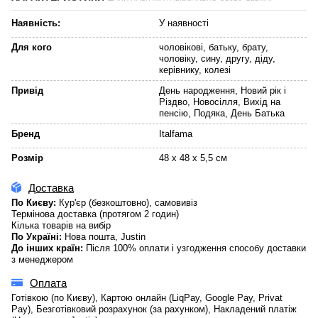
Наявність:
У наявності
Для кого
чоловікові, батьку, брату,
чоловіку, сину, другу, діду,
керівнику, колезі
Привід
День народження, Новий рік і
Різдво, Новосілля, Вихід на
пенсію, Подяка, День Батька
Бренд
Italfama
Розмір
48 x 48 x 5,5 см
Доставка
По Києву:
Кур'єр (безкоштовно), самовивіз
Термінова доставка (протягом 2 годин)
Кілька товарів на вибір
По Україні:
Нова пошта, Justin
До інших країн:
Після 100% оплати і узгодження способу доставки
з менеджером
Оплата
Готівкою (по Києву), Картою онлайн (LiqPay, Google Pay, Privat
Pay), Безготівковий розрахунок (за рахунком), Накладений платіж