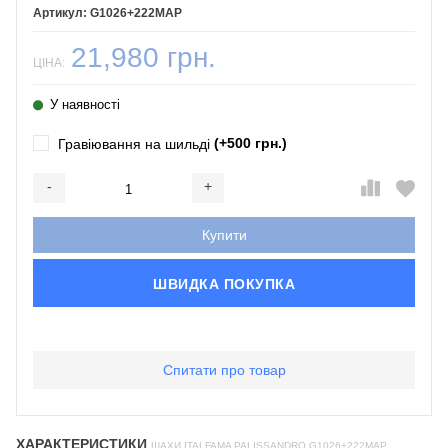
G1026+222MAP
21,980 грн.
ЦІНА:
У наявності
(+500 грн.)
Гравіювання на шильді
-
+
Додається...
Доданий
Купити
ШВИДКА ПОКУПКА
Спитати про товар
ХАРАКТЕРИСТИКИ
ШАХИ ITALFAMA PALISSANDRO G1026+222MAP