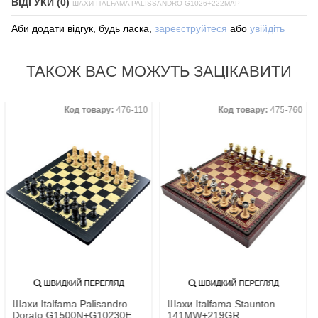
ВІДГУКИ (0)
ШАХИ ITALFAMA PALISSANDRO G1026+222MAP
Аби додати відгук, будь ласка,
зареєструйтеся
або
увійдіть
ТАКОЖ ВАС МОЖУТЬ ЗАЦІКАВИТИ
Код товару:
476-110
Код товару:
475-760
ШВИДКИЙ ПЕРЕГЛЯД
ШВИДКИЙ ПЕРЕГЛЯД
Шахи Italfama Palisandro
Шахи Italfama Staunton
Dorato G1500N+G10230E
141MW+219GR