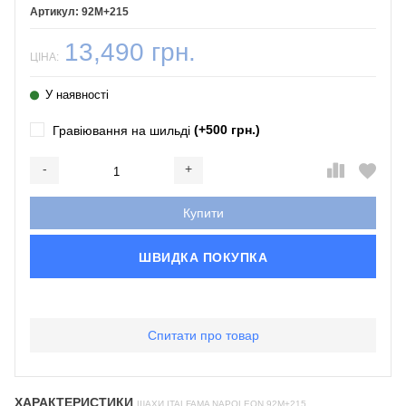
92M+215
13,490 грн.
ЦІНА:
У наявності
(+500 грн.)
Гравіювання на шильді
-
+
Додається...
Доданий
Купити
ШВИДКА ПОКУПКА
Спитати про товар
ХАРАКТЕРИСТИКИ
ШАХИ ITALFAMA NAPOLEON 92M+215