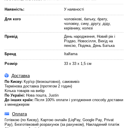
Наявність:
У наявності
Для кого
чоловікові, батьку, брату,
чоловіку, сину, другу, діду,
керівнику, колезі
Привід
День народження, Новий рік і
Різдво, Новосілля, Вихід на
пенсію, Подяка, День Батька
Бренд
Italfama
Розмір
33 x 33 x 1,5 см
Доставка
По Києву:
Кур'єр (безкоштовно), самовивіз
Термінова доставка (протягом 2 годин)
Кілька товарів на вибір
По Україні:
Нова пошта, Justin
До інших країн:
Після 100% оплати і узгодження способу доставки
з менеджером
Оплата
Готівкою (по Києву), Картою онлайн (LiqPay, Google Pay, Privat
Pay), Безготівковий розрахунок (за рахунком), Накладений платіж