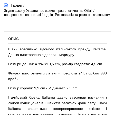
Гарантія
Згідно закону України про захист прав споживачів: Обмін/
повернення - на протязі 14 днів; Реставрація та ремонт - за запитом
ОПИС
Шахи всесвітньо відомого італійського бренду Italfama.
Дошка виготовлена з дерева і мармуру.
Розміри дошки: 47x47x10,5 cm, розмір квадрата: 4,5 cm.
Фігурки виготовлені з латуні + позолота 24К і срібло 990
проби.
Розмір короля: 9,9 cm - Ø діаметр 2,9 cm.
Італійський бренд Italfama давно завоював визнання і
любов колекціонерів і шахістів багатьох країн світу. Шахи
Italfama славляться неперевершеною якістю і
оригінальним виконанням шахівниці і фігур - від всіма