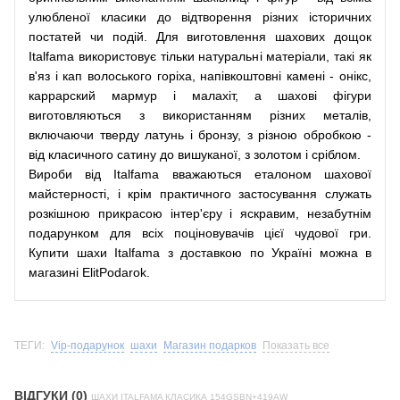
улюбленої класики до відтворення різних історичних
постатей чи подій. Для виготовлення шахових дощок
Italfama використовує тільки натуральні матеріали, такі як
в'яз і кап волоського горіха, напівкоштовні камені - онікс,
каррарский мармур і малахіт, а шахові фігури
виготовляються з використанням різних металів,
включаючи тверду латунь і бронзу, з різною обробкою -
від класичного сатину до вишуканої, з золотом і сріблом.
Вироби від Italfama вважаються еталоном шахової
майстерності, і крім практичного застосування служать
розкішною прикрасою інтер'єру і яскравим, незабутнім
подарунком для всіх поціновувачів цієї чудової гри.
Купити шахи Italfama з доставкою по Україні можна в
магазині ElitPodarok.
ТЕГИ:
Vip-подарунок
шахи
Магазин подарков
Показать все
ВІДГУКИ (0)
ШАХИ ITALFAMA КЛАСИКА 154GSBN+419AW