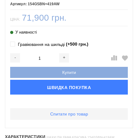
154GSBN+419AW
71,900 грн.
ЦІНА:
У наявності
(+500 грн.)
Гравіювання на шильді
-
+
Додається...
Доданий
Купити
ШВИДКА ПОКУПКА
Спитати про товар
ХАРАКТЕРИСТИКИ
ШАХИ ITALFAMA КЛАСИКА 154GSBN+419AW