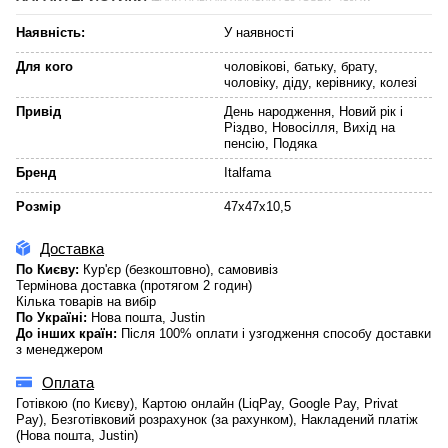
Наявність:
У наявності
Для кого
чоловікові, батьку, брату,
чоловіку, діду, керівнику, колезі
Привід
День народження, Новий рік і
Різдво, Новосілля, Вихід на
пенсію, Подяка
Бренд
Italfama
Розмір
47x47x10,5
Доставка
По Києву:
Кур'єр (безкоштовно), самовивіз
Термінова доставка (протягом 2 годин)
Кілька товарів на вибір
По Україні:
Нова пошта, Justin
До інших країн:
Після 100% оплати і узгодження способу доставки
з менеджером
Оплата
Готівкою (по Києву), Картою онлайн (LiqPay, Google Pay, Privat
Pay), Безготівковий розрахунок (за рахунком), Накладений платіж
(Нова пошта, Justin)