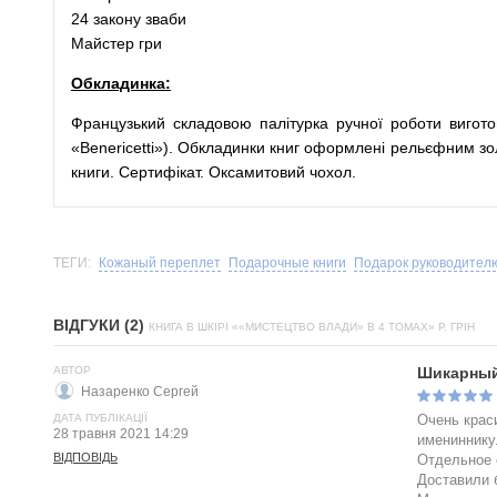
24 закону зваби
Майстер гри
Обкладинка:
Французький складовою палітурка ручної роботи виготов
«Benericetti»). Обкладинки книг оформлені рельєфним зол
книги. Сертифікат. Оксамитовий чохол.
ТЕГИ:
Кожаный переплет
Подарочные книги
Подарок руководител
ВІДГУКИ (2)
КНИГА В ШКІРІ ««МИСТЕЦТВО ВЛАДИ» В 4 ТОМАХ» Р. ГРІН
АВТОР
Шикарный
Назаренко Сергей
ДАТА ПУБЛІКАЦІЇ
Очень крас
28 травня 2021 14:29
имениннику
ВІДПОВІДЬ
Отдельное 
Доставили 