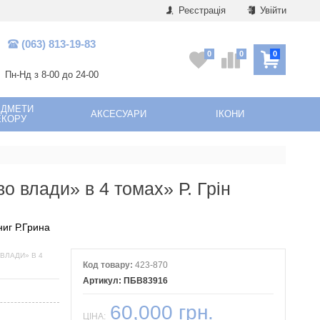
Реєстрація
Увійти
(063) 813-19-83
0
0
0
Пн-Нд з 8-00 до 24-00
ЕДМЕТИ
АКСЕСУАРИ
ІКОНИ
ЕКОРУ
о влади» в 4 томах» Р. Грін
иг Р.Грина
 ВЛАДИ» В 4
Код товару:
423-870
ПБВ83916
60,000 грн.
ЦІНА: