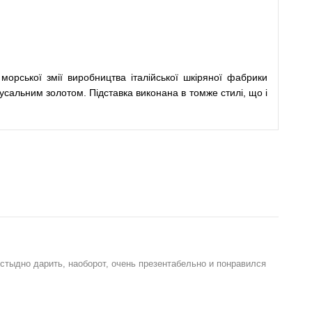
морської змії виробництва італійської шкіряної фабрики
усальним золотом. Підставка виконана в томже стилі, що і
 стыдно дарить, наоборот, очень презентабельно и понравился