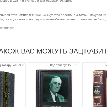
пасибо и удачи в бизнесе и благодарных клиентов!
авился этот комплект книжек «Искусство власти» в 4 томах., покупал н
Крутая подставка и выглядит презентабельно очень. В наличии не было, 
бесплатно.
АКОЖ ВАС МОЖУТЬ ЗАЦІКАВИ
д товару:
418-350
Код товару:
451-510
К