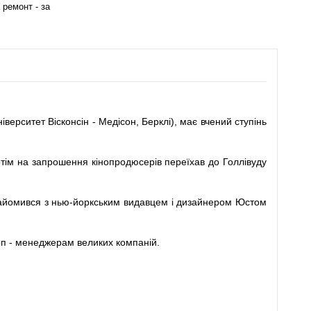
 ремонт - за
ерситет Вісконсін - Медісон, Берклі), має вчений ступінь
отім на запрошення кінопродюсерів переїхав до Голлівуду
познайомився з нью-йоркським видавцем і дизайнером Юстом
топ - менеджерам великих компаній.