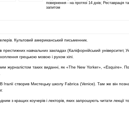
повернення - на протязі 14 днів; Реставрація та
запитом
тселерів. Культовий американський письменник.
 престижних навчальних закладах (Каліфорнійський університет, Унів
ахоплення грецькою мовою і рухом хіпі.
чим журналістом таких виданні, як «Тhе New Yorker», «Esquire». П
.
ї. В Італії створив Мистецьку школу Fabrica (Venice). Там же він 
г.
дним з кращих коучерів і лекторів, яких запрошують читати лекції 