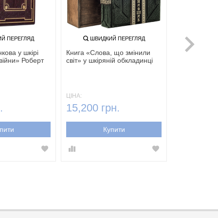
Й ПЕРЕГЛЯД
ШВИДКИЙ ПЕРЕГЛЯД
кова у шкірі
Книга «Слова, що змінили
 війни» Роберт
світ» у шкіряній обкладинці
ЦІНА:
.
15,200 грн.
пити
Купити