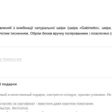
лений з комбінації натуральної шкіри (шкіра «Gabinetto», шкіра 
отим тисненням. Обрізи блоків вручну полірованими і позолочені с
ю
Показать все
 подарок
ивый и качественный подарок, смотрится солидно, красиво упакован. Не
.
спасибо за сертификат - вместили даже короткое пожелание.
быстро, бесплатно.