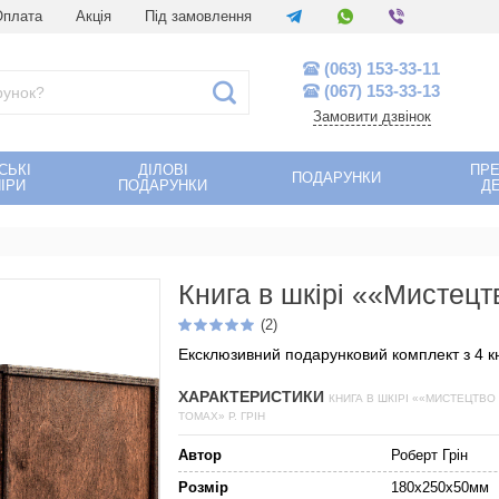
Оплата
Акція
Під замовлення
(063) 153-33-11
(067) 153-33-13
Замовити дзвінок
СЬКІ
ДІЛОВІ
ПР
ПОДАРУНКИ
ІРИ
ПОДАРУНКИ
Д
Книга в шкірі ««Мистецтв
(2)
Ексклюзивний подарунковий комплект з 4 кн
ХАРАКТЕРИСТИКИ
КНИГА В ШКІРІ ««МИСТЕЦТВО
ТОМАХ» Р. ГРІН
Автор
Роберт Грін
Розмір
180х250х50мм