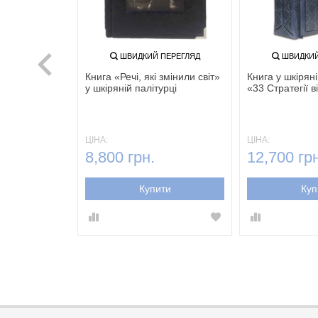
ПЕРЕГЛЯД
ШВИДКИЙ ПЕРЕГЛЯД
ШВИДКИЙ
8 Законів
Книга «Речі, які змінили світ»
Книга у шкірян
у шкіряній палітурці
«33 Стратегії в
ЦІНА:
ЦІНА:
.
8,800 грн.
12,700 грн
ти
Купити
Куп