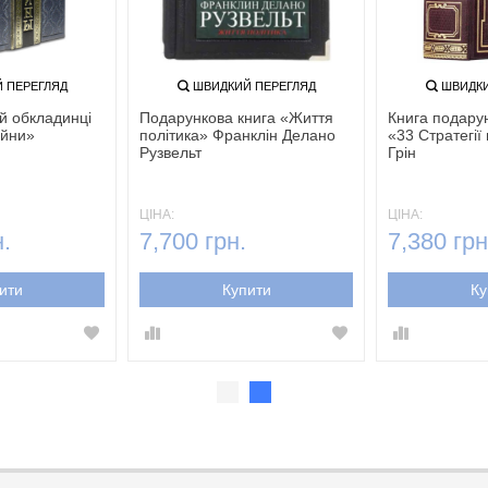
 ПЕРЕГЛЯД
ШВИДКИЙ ПЕРЕГЛЯД
ШВИДКИ
ій обкладинці
Подарункова книга «Життя
Книга подарун
ійни»
політика» Франклін Делано
«33 Стратегії
Рузвельт
Грін
ЦІНА:
ЦІНА:
.
7,700 грн.
7,380 грн
ити
Купити
Ку