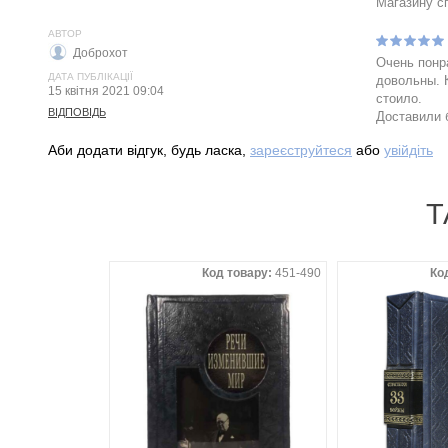
Магазину с
АВТОР
Доброхот
Очень понр
ДАТА ПУБЛІКАЦІЇ
довольны. 
15 квітня 2021 09:04
стоило.
ВІДПОВІДЬ
Доставили 
Аби додати відгук, будь ласка,
зареєструйтеся
або
увійдіть
Т
 товару:
417-720
Код товару:
451-490
Ко