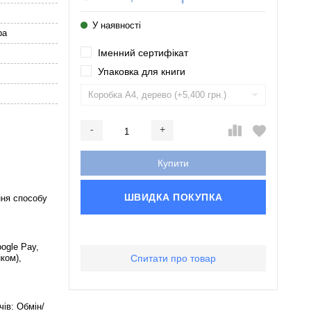
У наявності
ра
Iменний сертифікат
Упаковка для книги
-
+
Додається...
Доданий
Купити
ШВИДКА ПОКУПКА
ння способу
ogle Pay,
нком),
Спитати про товар
чів: Обмін/