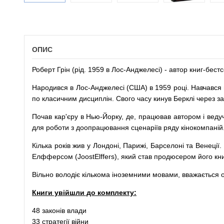
ОПИС
Роберт Грін (рід. 1959 в Лос-Анджелесі) - автор книг-бес
Народився в Лос-Анджелесі (США) в 1959 році. Навчався в
по класичним дисциплін. Свого часу кинув Берклі через з
Почав кар'єру в Нью-Йорку, де, працював автором і веду
для роботи з доопрацювання сценаріїв ряду кінокомпаній
Кілька років жив у Лондоні, Парижі, Барселоні та Венеці
Елфферсом (JoostElffers), який став продюсером його кни
Вільно володіє кількома іноземними мовами, вважається о
Книги увійшли до комплекту:
48 законів влади
33 стратегії війни