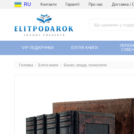
RU
Контакти
Гарантії
Про нас
Доставка і 
УКРАЇН
VIP ПОДАРУНКИ
ЕЛІТНІ КНИГИ
СУВЕН
Головна
Елітні книги
Бізнес, влада, психологія