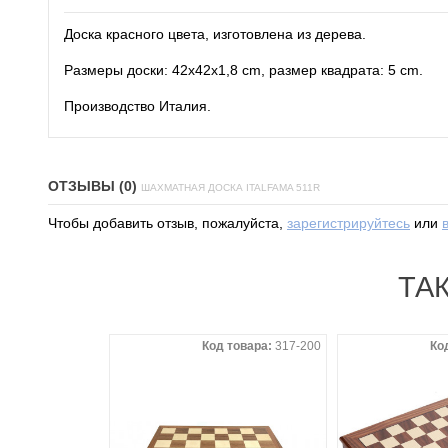
Доска красного цвета, изготовлена из дерева.
Размеры доски: 42x42x1,8 cm, размер квадрата: 5 cm.
Производство Италия.
ОТЗЫВЫ (0)
ШАХМАТНАЯ ДОСКА ITALFAMA 511R
Чтобы добавить отзыв, пожалуйста,
зарегистрируйтесь
или
ТА
 товара:
468-850
Код товара:
317-200
Ко