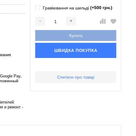
(+500 грн.)
Гравіювання на шильді
-
+
Добавляется...
Добавлен
Купить
ШВИДКА ПОКУПКА
ования
 Google Pay,
Спитати про товар
Наложенный
бителей:
я и ремонт -