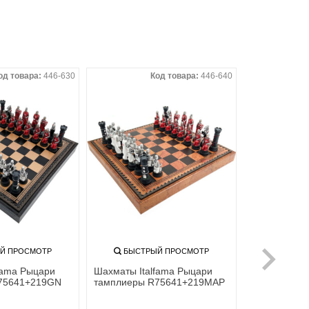
од товара:
446-630
Код товара:
446-640
Й ПРОСМОТР
БЫСТРЫЙ ПРОСМОТР
fama Рыцари
Шахматы Italfama Рыцари
75641+219GN
тамплиеры R75641+219MAP