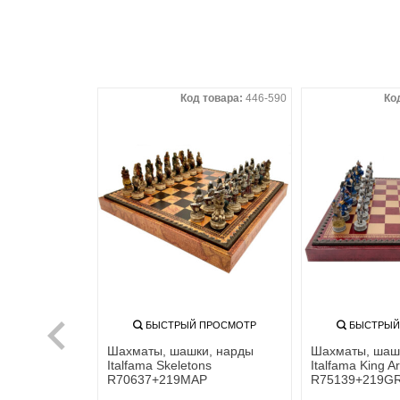
 товара:
446-580
Код товара:
446-590
Ко
ПРОСМОТР
БЫСТРЫЙ ПРОСМОТР
БЫСТРЫЙ
и, нарды
Шахматы, шашки, нарды
Шахматы, шаш
ns
Italfama Skeletons
Italfama King Ar
R70637+219MAP
R75139+219G