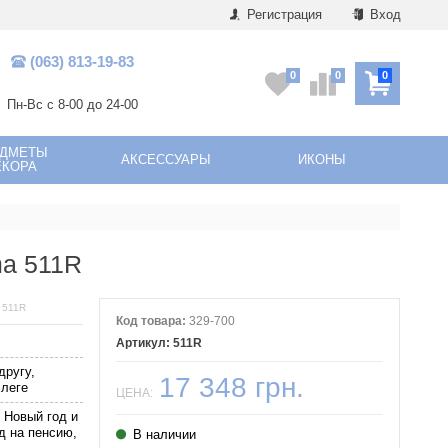
Регистрация
Вход
(063) 813-19-83
0
0
0
Пн-Вс с 8-00 до 24-00
ЕДМЕТЫ
АКСЕССУАРЫ
ИКОНЫ
ЕКОРА
ma 511R
 511R
Код товара:
329-700
511R
другу,
17 348 грн.
ллеге
ЦЕНА:
 Новый год и
д на пенсию,
В наличии