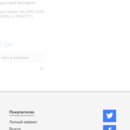
БЫСТРЫЙ ПРОСМОТР
для обуви SILVER LION
ORN от PASOTTI
0 грн.
Нет в наличии
Покупателю
Личный кабинет
Выход