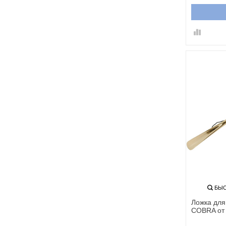
БЫС
Ложка дл
COBRA от