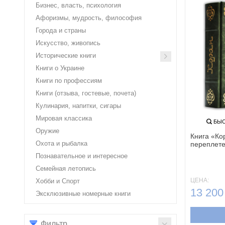
Бизнес, власть, психология
Афоризмы, мудрость, философия
Города и страны
Искусство, живопись
Исторические книги
Книги о Украине
Книги по профессиям
Книги (отзыва, гостевые, почета)
Кулинария, напитки, сигары
Мировая классика
БЫС
Оружие
Книга «Ко
Охота и рыбалка
переплет
Познавательное и интересное
Семейная летопись
ЦЕНА:
Хобби и Спорт
13 200
Эксклюзивные номерные книги
Фильтр