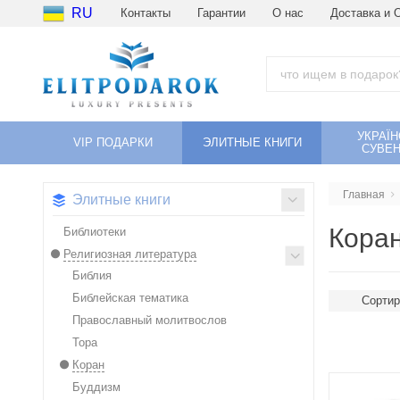
RU
Контакты
Гарантии
О нас
Доставка и 
УКРАЇН
VIP ПОДАРКИ
ЭЛИТНЫЕ КНИГИ
СУВЕН
Главная
Элитные книги
Кора
Библиотеки
Религиозная литература
Библия
Библейская тематика
Сортир
Православный молитвослов
Тора
Коран
Буддизм