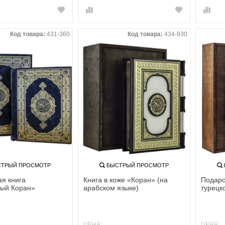
Код товара:
431-360
Код товара:
434-930
ТРЫЙ ПРОСМОТР
БЫСТРЫЙ ПРОСМОТР
я книга
Книга в коже «Коран» (на
Подаро
ый Коран»
арабском языке)
турецк
ЦЕНА:
ЦЕНА: