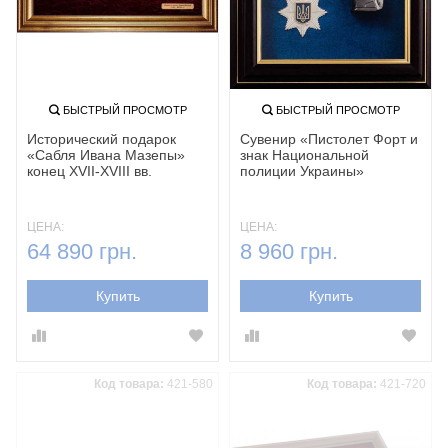
БЫСТРЫЙ ПРОСМОТР
БЫСТРЫЙ ПРОСМОТР
Исторический подарок
Сувенир «Пистолет Форт и
«Сабля Ивана Мазепы»
знак Национальной
конец XVII-XVIII вв.
полиции Украины»
Реплика
ЦЕНА:
ЦЕНА:
64 890 грн.
8 960 грн.
Купить
Купить
Код товара:
421-580
Код товара:
421-720