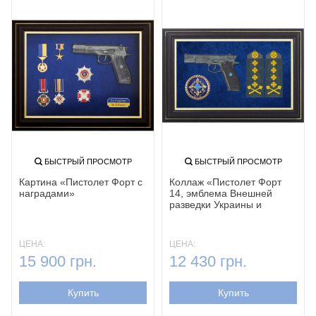
БЫСТРЫЙ ПРОСМОТР
БЫСТРЫЙ ПРОСМОТР
Картина «Пистолет Форт с
Коллаж «Пистолет Форт
наградами‎»
14, эмблема Внешней
разведки Украины и
погоны военного генерала
ВСУ»
ЦЕНА:
ЦЕНА:
15 900 грн.
12 430 грн.
Купить
Купить