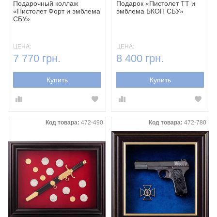
Подарочный коллаж
Подарок «‎Пистолет ТТ и
«‎Пистолет Форт и эмблема
эмблема БКОП СБУ»
СБУ»
ЦЕНА:
ЦЕНА:
7 770 грн.
8 400 грн.
Купить
Купить
Код товара:
472-490
Код товара:
472-780