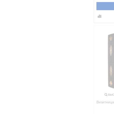
БЫС
Визитница