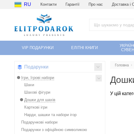
RU
Контакти
Гарантії
Про нас
Доставка і 
УКРАЇН
VIP ПОДАРУНКИ
ЕЛІТНІ КНИГИ
СУВЕН
Головна
Подарунки
Дошки
Ігри, Ігрові набори
Шахи
Шахові фігури
У цій кате
Дошки для шахів
Карткові ігри
Нарди, шашки та набори ігор
Подарункові набори
Подарунки з офіційною символикою