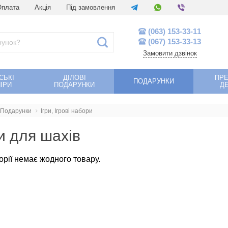
Оплата
Акція
Під замовлення
(063) 153-33-11
(067) 153-33-13
Замовити дзвінок
СЬКІ
ДІЛОВІ
ПР
ПОДАРУНКИ
ІРИ
ПОДАРУНКИ
Д
Подарунки
Ігри, Ігрові набори
 для шахів
горії немає жодного товару.