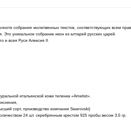
олноте собрания молитвенных текстов, соответствующих всем пр
. Это уникальное собрание икон из алтарей русских царей.
 и всея Руси Алексия II.
ральной итальянской кожи теленка «Ametist».
иснения,
ысший сорт, производство компании Swarovski)
количеством 24 шт. серебрянным крестом 925 пробы весом 3,5 гр.