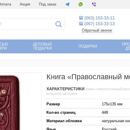
Оплата
Акция
Под заказ
(063) 153-33-11
(067) 153-33-13
Обратный звонок
СЬКІ
ДЕЛОВЫЕ
ПР
ПОДАРКИ
ІРИ
ПОДАРКИ
Д
Книга «Православный м
ХАРАКТЕРИСТИКИ
КНИГА «ПРАВОСЛАВНЫЙ МОЛ
КОЖАНОЙ ОБЛОЖКЕ
Размер
175х135 мм
Кол-во страниц
448
Материал обложки
натуральная ко
Язык
Русский