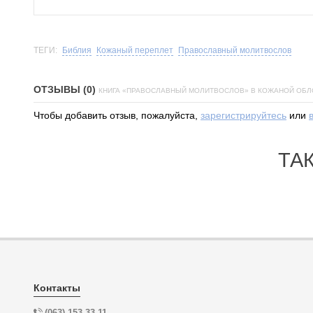
ТЕГИ:
Библия
Кожаный переплет
Православный молитвослов
ОТЗЫВЫ (0)
КНИГА «ПРАВОСЛАВНЫЙ МОЛИТВОСЛОВ» В КОЖАНОЙ ОБ
Чтобы добавить отзыв, пожалуйста,
зарегистрируйтесь
или
ТА
Контакты
(063) 153-33-11