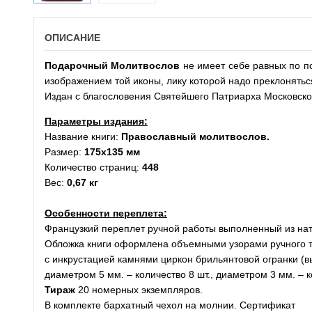
ОПИСАНИЕ
Подарочный Молитвослов
не имеет себе равных по п
изображением той иконы, лику которой надо преклоняться
Издан с благословения Святейшего Патриарха Московского
Параметры издания:
Название книги:
Православный молитвослов
.
Размер:
175х135 мм
Количество страниц:
448
Вес:
0,67 кг
Особенности переплета:
Французкий переплет ручной работы выполненный из нату
Обложка книги оформлена объемными узорами ручного т
с инкрустацией камнями циркон брильянтовой огранки (в
диаметром 5 мм. – количество 8 шт., диаметром 3 мм. – 
Тираж
20 номерных экземпляров.
В комплекте бархатный чехол на молнии. Сертификат