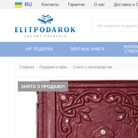
RU
Контакты
Гарантии
О нас
Доставка и 
УКРАЇН
VIP ПОДАРКИ
ЭЛИТНЫЕ КНИГИ
СУВЕН
Главная
Подарки в офис
Снято с производства
ЗНЯТО З ПРОДАЖУ!