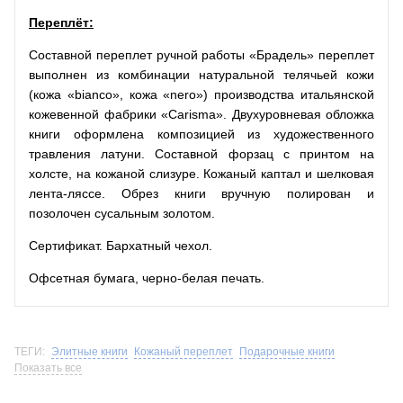
Переплёт:
Составной переплет ручной работы «Брадель» переплет
выполнен из комбинации натуральной телячьей кожи
(кожа «bianco», кожа «nero») производства итальянской
кожевенной фабрики «Carisma». Двухуровневая обложка
книги оформлена композицией из художественного
травления латуни. Составной форзац с принтом на
холсте, на кожаной слизуре. Кожаный каптал и шелковая
лента-ляссе. Обрез книги вручную полирован и
позолочен сусальным золотом.
Сертификат. Бархатный чехол.
Офсетная бумага, черно-белая печать.
ТЕГИ:
Элитные книги
Кожаный переплет
Подарочные книги
Показать все