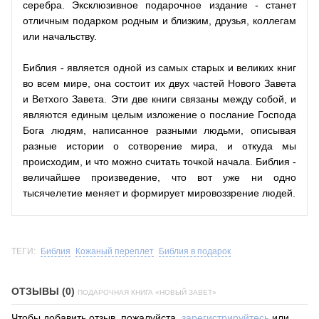
серебра. Эксклюзивное подарочное издание - станет
отличным подарком родным и близким, друзья, коллегам
или начальству.
Библия - является одной из самых старых и великих книг
во всем мире, она состоит их двух частей Нового Завета
и Ветхого Завета. Эти две книги связаны между собой, и
являются единым целым изложение о послание Господа
Бога людям, написанное разными людьми, описывая
разные истории о сотворение мира, и откуда мы
происходим, и что можно считать точкой начала. Библия -
величайшее произведение, что вот уже ни одно
тысячелетие меняет и формирует мировоззрение людей.
ТЕГИ:
Библия
Кожаный переплет
Библия в подарок
ОТЗЫВЫ (0)
ПОДАРОЧНАЯ КНИГА «НОВЫЙ ЗАВЕТ»
Чтобы добавить отзыв, пожалуйста,
зарегистрируйтесь
или