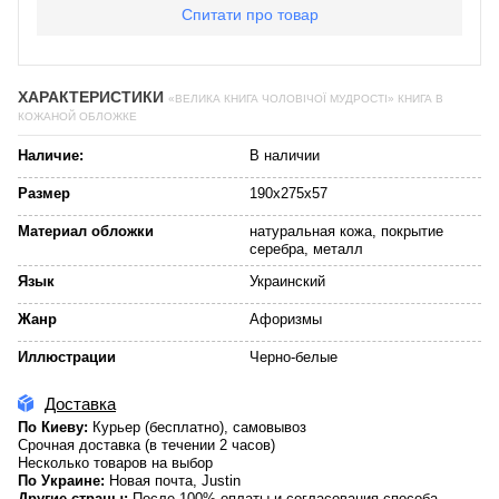
Спитати про товар
ХАРАКТЕРИСТИКИ
«ВЕЛИКА КНИГА ЧОЛОВІЧОЇ МУДРОСТІ» КНИГА В
КОЖАНОЙ ОБЛОЖКЕ
Наличие:
В наличии
Размер
190x275x57
Материал обложки
натуральная кожа, покрытие
серебра, металл
Язык
Украинский
Жанр
Афоризмы
Иллюстрации
Черно-белые
Доставка
По Киеву:
Курьер (бесплатно), самовывоз
Срочная доставка (в течении 2 часов)
Несколько товаров на выбор
По Украине:
Новая почта, Justin
Другие страны:
После 100% оплаты и согласования способа